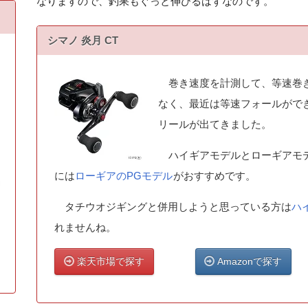
なりますので、釣果もぐっと伸びるはずなのです。
シマノ 炎月 CT
巻き速度を計測して、等速巻き
なく、最近は等速フォールがで
リールが出てきました。
ハイギアモデルとローギアモデ
には
ローギアのPGモデル
がおすすめです。
タチウオジギングと併用しようと思っている方は
ハ
れませんね。
楽天市場で探す
Amazonで探す